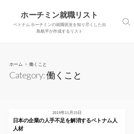
コ
ン
ホーチミン就職リスト
テ
検
ベトナム ホーチミンの就職状況を知り尽くした出
ン
索
島航平が作成するリスト
ツ
切
へ
り
替
ス
え
キ
ッ
ホーム
> 働くこと
プ
Category:
働くこと
2019年11月15日
日本の企業の人手不足を解消するベトナム人
人材