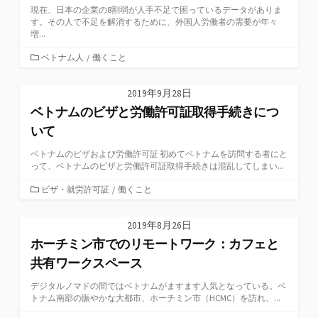
現在、日本の企業の8割弱が人手不足で困っているデータがありま
す。その人で不足を解消するために、外国人労働者の需要が年々
増...
カ
ベトナム人
/
働くこと
テ
ゴ
2019年9月28日
リ
ベトナムのビザと労働許可証取得手続きにつ
ー
いて
ベトナムのビザおよび労働許可証 初めてベトナムを訪問する者にと
って、ベトナムのビザと労働許可証取得手続きは混乱してしまい...
カ
ビザ・就労許可証
/
働くこと
テ
ゴ
2019年8月26日
リ
ホーチミン市でのリモートワーク：カフェと
ー
共有ワークスペース
デジタルノマドの間ではベトナムがますます人気となっている。ベ
トナム南部の賑やかな大都市、ホーチミン市（HCMC）を訪れ、...