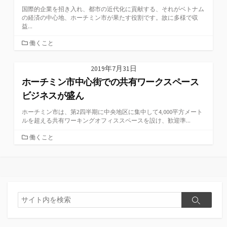
国際的企業を招き入れ、都市の近代化に貢献する、それがベトナム
の経済の中心地、ホーチミン市が果たす役割です。故に多様で収
益...
カ
働くこと
テ
ゴ
2019年7月31日
リ
ホーチミン市中心街での共有ワークスペース
ー
ビジネスが盛ん
ホーチミン市は、第2四半期に中央地区に集中して4,000平方メート
ルを超える共有ワーキングオフィススペースを設け、歓迎準...
カ
働くこと
テ
ゴ
リ
ー
検
検
索
索