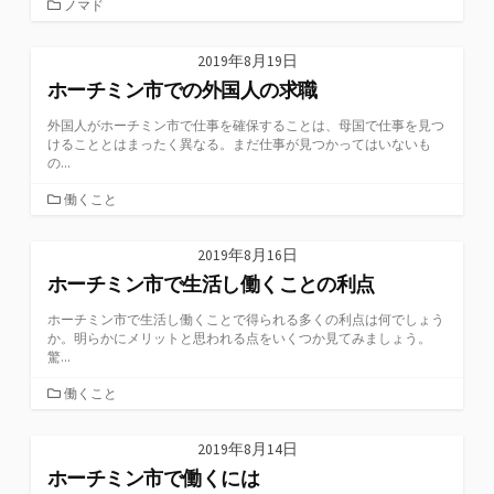
カ
ノマド
テ
ゴ
2019年8月19日
リ
ホーチミン市での外国人の求職
ー
外国人がホーチミン市で仕事を確保することは、母国で仕事を見つ
けることとはまったく異なる。まだ仕事が見つかってはいないも
の...
カ
働くこと
テ
ゴ
2019年8月16日
リ
ホーチミン市で生活し働くことの利点
ー
ホーチミン市で生活し働くことで得られる多くの利点は何でしょう
か。明らかにメリットと思われる点をいくつか見てみましょう。
驚...
カ
働くこと
テ
ゴ
2019年8月14日
リ
ホーチミン市で働くには
ー