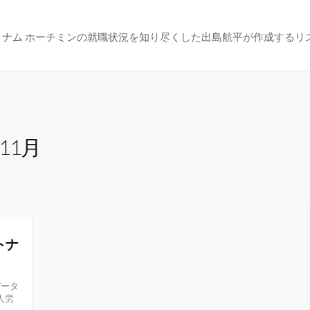
トナム ホーチミンの就職状況を知り尽くした出島航平が作成するリ
年11月
トナ
データ
人労