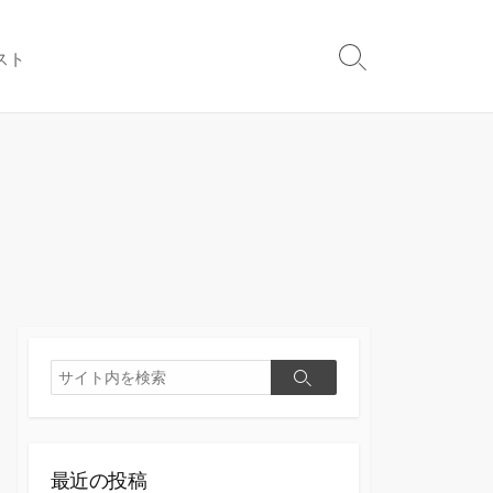
スト
検
索
切
り
替
え
検
検
索
索
最近の投稿