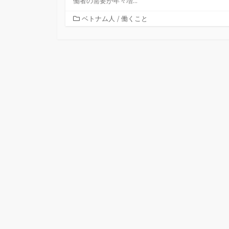
働者の需要が年々増...
カ
ベトナム人
/
働くこと
テ
ゴ
リ
ー