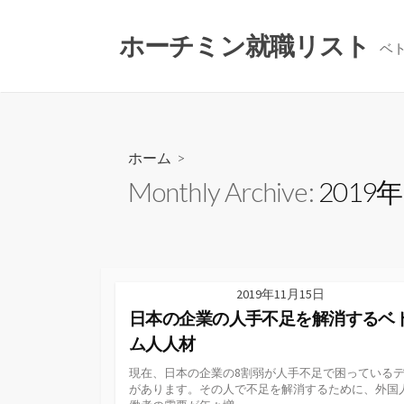
コ
ン
ホーチミン就職リスト
ベ
テ
ン
ツ
へ
ス
ホーム
>
キ
Monthly Archive:
2019
ッ
プ
2019年11月15日
日本の企業の人手不足を解消するベ
ム人人材
現在、日本の企業の8割弱が人手不足で困っている
があります。その人で不足を解消するために、外国